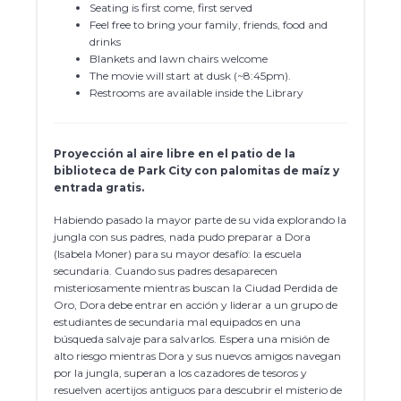
Seating is first come, first served
Feel free to bring your family, friends, food and
drinks
Blankets and lawn chairs welcome
The movie will start at dusk (~8:45pm).
Restrooms are available inside the Library
Proyección al aire libre en el patio de la
biblioteca de Park City con palomitas de maíz y
entrada gratis.
Habiendo pasado la mayor parte de su vida explorando la
jungla con sus padres, nada pudo preparar a Dora
(Isabela Moner) para su mayor desafío: la escuela
secundaria. Cuando sus padres desaparecen
misteriosamente mientras buscan la Ciudad Perdida de
Oro, Dora debe entrar en acción y liderar a un grupo de
estudiantes de secundaria mal equipados en una
búsqueda salvaje para salvarlos. Espera una misión de
alto riesgo mientras Dora y sus nuevos amigos navegan
por la jungla, superan a los cazadores de tesoros y
resuelven acertijos antiguos para descubrir el misterio de